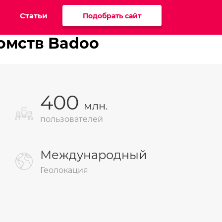
Статьи
Подобрать сайт
комств Badoo
400
млн.
пользователей
Международный
Геолокация