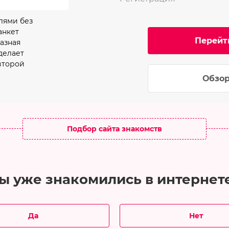
лями без
анкет
Перейт
азная
делает
второй
Обзор
Подбор сайта знакомств
ы уже знакомились в интернет
Да
Нет