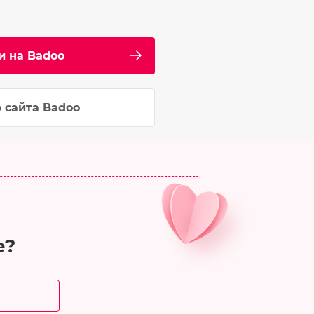
и на Badoo
 сайта Badoo
е?