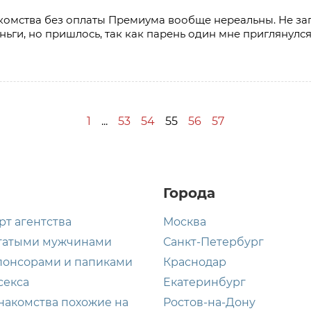
акомства без оплаты Премиума вообще нереальны. Не за
еньги, но пришлось, так как парень один мне приглянулся
1
...
53
54
55
56
57
Города
рт агентства
Москва
гатыми мужчинами
Санкт-Петербург
понсорами и папиками
Краснодар
секса
Екатеринбург
накомства похожие на
Ростов-на-Дону