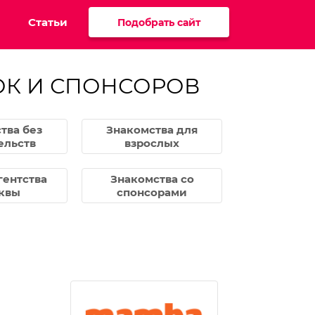
Статьи
Подобрать сайт
ОК И СПОНСОРОВ
тва без
Знакомства для
ельств
взрослых
гентства
Знакомства со
квы
спонсорами