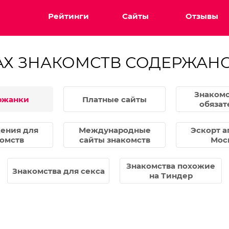
Рейтинги
Сайты
Отзывы
АХ ЗНАКОМСТВ СОДЕРЖАН
Знакомс
ржанки
Платные сайты
обязат
ения для
Международные
Эскорт а
омств
сайты знакомств
Мос
Знакомства похожие
Знакомства для секса
на Тиндер