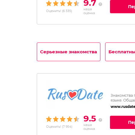
9.7
Пе
наша
Оценить!
(
6 335
)
оценка
Серьезные знакомства
Бесплатны
Знакомства 
языке. Обща
www.rusdate
9.5
Пе
наша
Оценить!
(
7 954
)
оценка