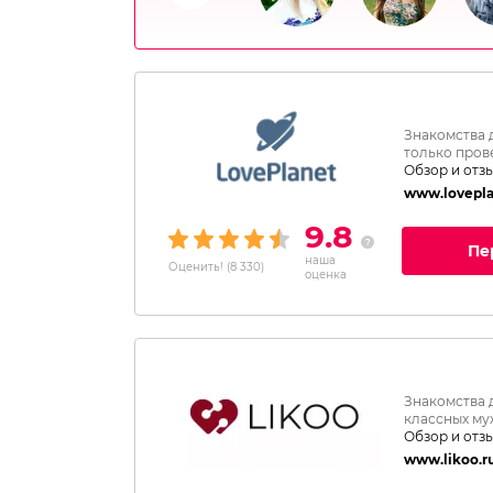
Знакомства 
только пров
Обзор и отз
www.lovepla
9.8
Пе
наша
Оценить!
(
8 330
)
оценка
Знакомства 
классных му
Обзор и отз
www.likoo.r