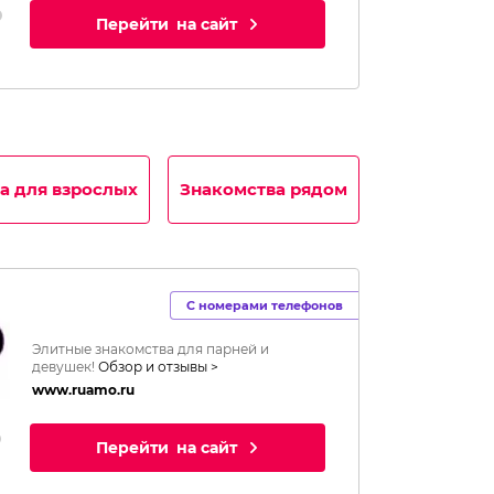
Перейти
на сайт
а для взрослых
Знакомства рядом
С номерами телефонов
Элитные знакомства для парней и
девушек!
Обзор и отзывы >
www.ruamo.ru
Перейти
на сайт