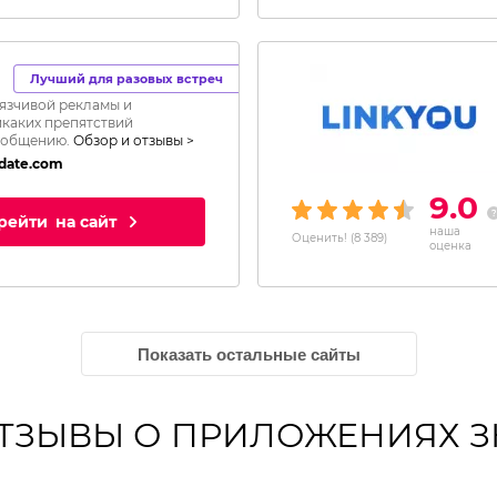
Лучший для разовых встреч
язчивой рекламы и
икаких препятствий
 общению.
Обзор и отзывы >
date.com
9.0
рейти
на сайт
наша
Оценить!
(
8 389
)
оценка
Показать остальные сайты
ТЗЫВЫ О ПРИЛОЖЕНИЯХ 