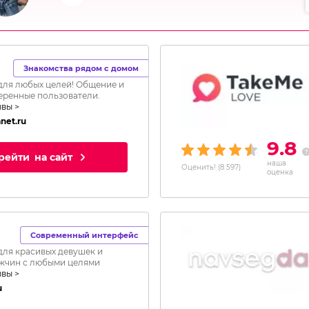
Знакомства рядом с домом
для любых целей! Общение и
еренные пользователи.
ывы >
net.ru
9.8
рейти
на сайт
наша
Оценить!
(
8 597
)
оценка
Современный интерфейс
для красивых девушек и
жчин с любыми целями
ывы >
u