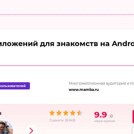
ложений для знакомств на Androi
Многомиллионная аудитория и по
пользователей
www.mamba.ru
9.9
ы
Оценить!
(
8 648
)
наша оценка