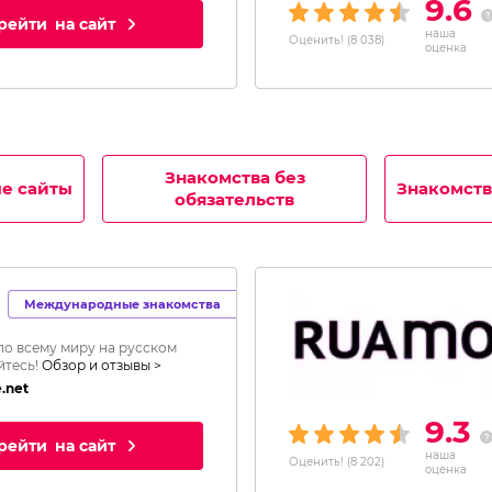
9.6
рейти
на сайт
наша
Оценить!
(
8 038
)
оценка
Знакомства без
е сайты
Знакомств
обязательств
Международные знакомства
по всему миру на русском
йтесь!
Обзор и отзывы >
.net
9.3
рейти
на сайт
наша
Оценить!
(
8 202
)
оценка