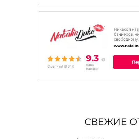
Никакой нав
баннеров, н
свободному
www.natalie
9.3
Пе
наша
Оценить!
(
8 841
)
оценка
СВЕЖИЕ О