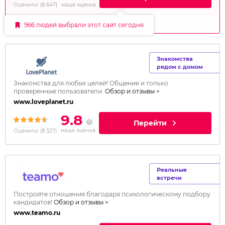
наша оценка
Оценить!
(
8 647
)
966 людей выбрали этот сайт сегодня
Знакомства
рядом с домом
Знакомства для любых целей! Общение и только
проверенные пользователи.
Обзор и отзывы >
www.loveplanet.ru
9.8
Перейти
наша оценка
Оценить!
(
8 327
)
Реальные
встречи
Постройте отношения благодаря психологическому подбору
кандидатов!
Обзор и отзывы >
www.teamo.ru