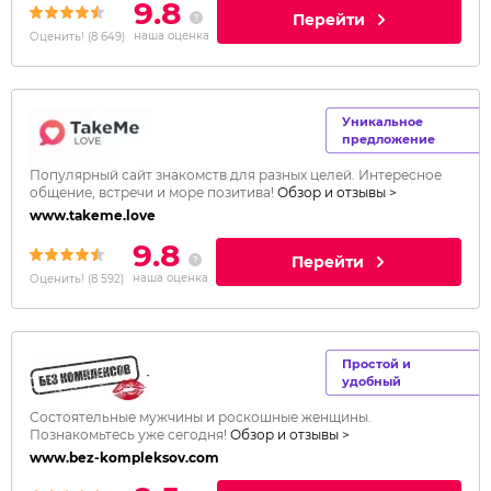
9.8
Перейти
наша оценка
Оценить!
(
8 649
)
Уникальное
предложение
Популярный сайт знакомств для разных целей. Интересное
общение, встречи и море позитива!
Обзор и отзывы >
www.takeme.love
9.8
Перейти
наша оценка
Оценить!
(
8 592
)
Простой и
удобный
Состоятельные мужчины и роскошные женщины.
Познакомьтесь уже сегодня!
Обзор и отзывы >
www.bez-kompleksov.com