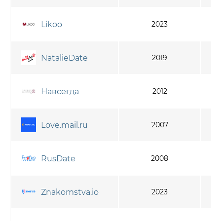
Likoo
2023
NatalieDate
2019
Навсегда
2012
Love.mail.ru
2007
RusDate
2008
Znakomstva.io
2023