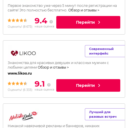
Первое знакомство уже через 5 минут после регистрации на
сайте! Это полностью бесплатно.
Обзор и отзывы >
9.4
Перейти
наша оценка
Оценить!
(
8 673
)
Современный
интерфейс
Знакомства для красивых девушек и классных мужчин с
любыми целями
Обзор и отзывы >
www.likoo.ru
9.1
Перейти
наша оценка
Оценить!
(
6 333
)
Лучший для
разовых встреч
Никакой навязчивой рекламы и баннеров, никаких