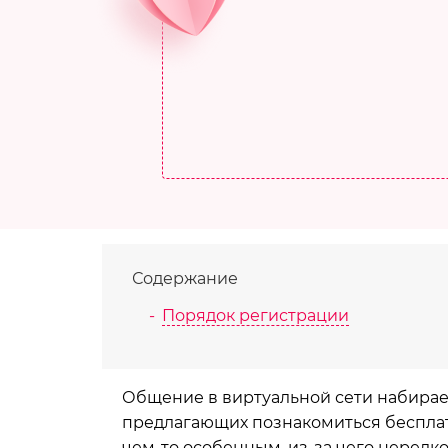
Содержание
Порядок регистрации
Общение в виртуальной сети набирае
предлагающих познакомиться бесплатн
чем-то особенным, из-за чего неред