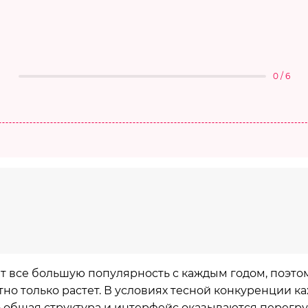
0 / 6
т все большую популярность с каждым годом, поэто
о только растет. В условиях тесной конкуренции к
ко общая структура и интерфейс оказываются перег