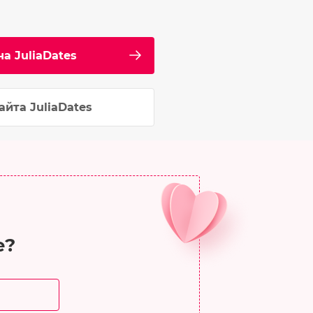
а JuliaDates
айта JuliaDates
е?