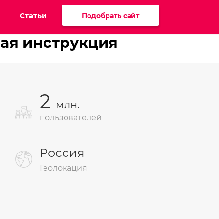
Статьи
Подобрать сайт
ная инструкция
2
млн.
пользователей
й
Россия
Геолокация