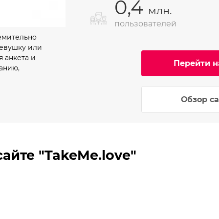
0,4
млн.
пользователей
ремительно
девушку или
я анкета и
Перейти н
анию,
Обзор са
айте "TakeMe.love"