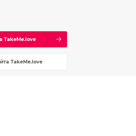
а TakeMe.love
йта TakeMe.love