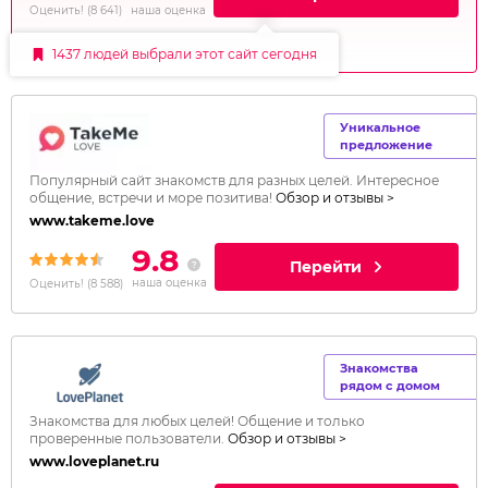
наша оценка
Оценить!
(
8 641
)
1437 людей выбрали этот сайт сегодня
Уникальное
предложение
Популярный сайт знакомств для разных целей. Интересное
общение, встречи и море позитива!
Обзор и отзывы >
www.takeme.love
9.8
Перейти
наша оценка
Оценить!
(
8 588
)
Знакомства
рядом с домом
Знакомства для любых целей! Общение и только
проверенные пользователи.
Обзор и отзывы >
www.loveplanet.ru