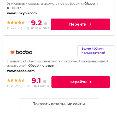
Уникальный сервис знакомств по профессиям
Обзор и
отзывы >
www.linkyou.com
9.2
Перейти
наша оценка
Оценить!
(
8 381
)
Более 400млн
пользователей
Лучший сайт быстрых знакомств с огромной международной
аудиторией!
Обзор и отзывы >
www.badoo.com
9.1
Перейти
наша оценка
Оценить!
(
8 329
)
Показать остальные сайты