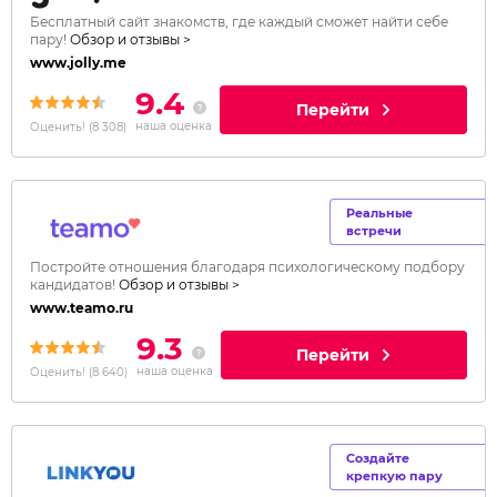
Бесплатный сайт знакомств, где каждый сможет найти себе
пару!
Обзор и отзывы >
www.jolly.me
9.4
Перейти
наша оценка
Оценить!
(
8 308
)
Реальные
встречи
Постройте отношения благодаря психологическому подбору
кандидатов!
Обзор и отзывы >
www.teamo.ru
9.3
Перейти
наша оценка
Оценить!
(
8 640
)
Создайте
крепкую пару