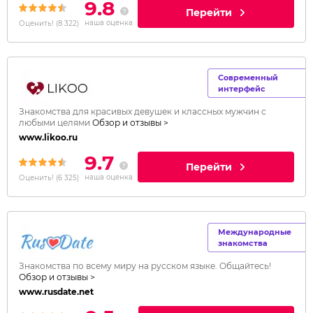
9.8
Перейти
наша оценка
Оценить!
(
8 322
)
Современный
интерфейс
Знакомства для красивых девушек и классных мужчин с
любыми целями
Обзор и отзывы >
www.likoo.ru
9.7
Перейти
наша оценка
Оценить!
(
6 325
)
Международные
знакомства
Знакомства по всему миру на русском языке. Общайтесь!
Обзор и отзывы >
www.rusdate.net