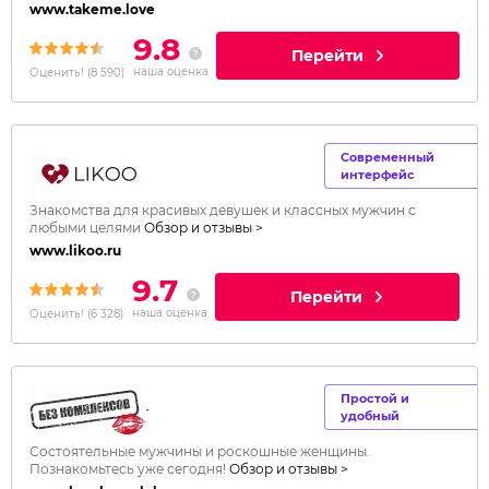
www.takeme.love
9.8
Перейти
наша оценка
Оценить!
(
8 590
)
Современный
интерфейс
Знакомства для красивых девушек и классных мужчин с
любыми целями
Обзор и отзывы >
www.likoo.ru
9.7
Перейти
наша оценка
Оценить!
(
6 328
)
Простой и
удобный
Состоятельные мужчины и роскошные женщины.
Познакомьтесь уже сегодня!
Обзор и отзывы >