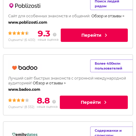
Поиск людей
рядом
Сайт для особенных знакомств и общений.
Обзор и отзывы >
www.poblizosti.com
9.3
Перейти
наша оценка
Оценить!
(
6 400
)
Более 400млн
пользователей
Лучший сайт быстрых знакомств с огромной международной
аудиторией!
Обзор и отзывы >
www.badoo.com
8.8
Перейти
наша оценка
Оценить!
(
8 332
)
Содержанки и
спонсоры