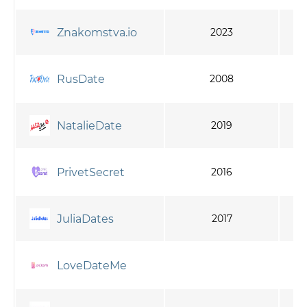
Znakomstva.io
2023
RusDate
2008
NatalieDate
2019
PrivetSecret
2016
JuliaDates
2017
LoveDateMe
бо