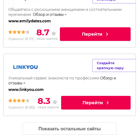
Общайтесь с роскошными женщинами и состоятельными
мужчинами.
Обзор и отзывы >
www.emilydates.com
8.7
Перейти
наша оценка
Оценить!
(
8 131
)
Создайте
крепкую пару
Уникальный сервис знакомств по профессиям
Обзор и
отзывы >
www.linkyou.com
8.3
Перейти
наша оценка
Оценить!
(
8 383
)
Показать остальные сайты